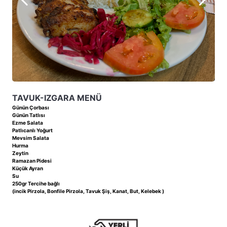
TAVUK-IZGARA MENÜ
Günün Çorbası
Günün Tatlısı
Ezme Salata
Patlıcanlı Yoğurt
Mevsim Salata
Hurma
Zeytin
Ramazan Pidesi
Küçük Ayran
Su
250gr Tercihe bağlı
(incik Pirzola, Bonfile Pirzola, Tavuk Şiş, Kanat, But, Kelebek )